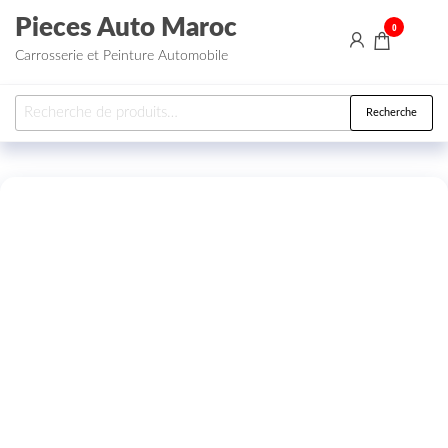
Aller au contenu
Pieces Auto Maroc
0
Carrosserie et Peinture Automobile
Recherche pour :
Recherche