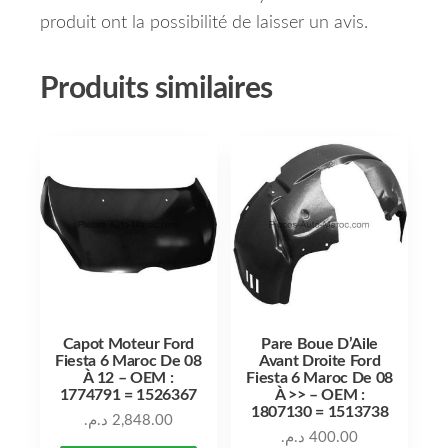
produit ont la possibilité de laisser un avis.
Produits similaires
Capot Moteur Ford
Pare Boue D’Aile
Fiesta 6 Maroc De 08
Avant Droite Ford
À 12 – OEM :
Fiesta 6 Maroc De 08
1774791 = 1526367
À >> – OEM :
1807130 = 1513738
د.م.
2,848.00
د.م.
400.00