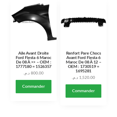
Aile Avant Droite
Renfort Pare Chocs
Ford Fiesta 6 Maroc
Avant Ford Fiesta 6
De 08 À >> – OEM :
Maroc De 08 À 12 –
1777180 = 1526357
OEM : 1730519 =
1695281
د.م.
800.00
د.م.
1,520.00
Commander
Commander