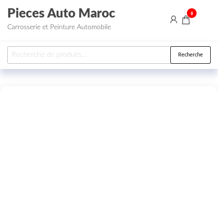
Aller au contenu
Pieces Auto Maroc
0
Carrosserie et Peinture Automobile
Recherche pour :
Recherche