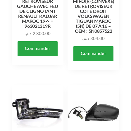
RÉTROVISEUR
MIROIR (CONVEXE)
GAUCHE AVEC FEU
DE RÉTROVISEUR
DE CLIGNOTANT
COTÉ DROIT
RENAULT KADJAR
VOLKSWAGEN
MAROC 19-> =
TIGUAN MAROC
963021319R
(5N) DE 07 À 16 –
OEM : 5N0857522
د.م.
2,800.00
د.م.
304.00
Commander
Commander