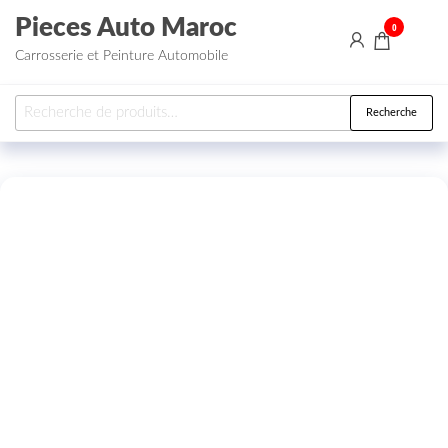
Aller au contenu
Pieces Auto Maroc
0
Carrosserie et Peinture Automobile
Recherche pour :
Recherche