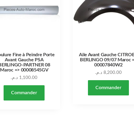
ulure Fine à Peindre Porte
Aile Avant Gauche CITRO
Avant Gauche PSA
BERLINGO 09/07 Maroc 
BERLINGO-PARTNER 08
00007840W2
Maroc => 00008545GV
د.م.
8,200.00
د.م.
1,100.00
Commander
Commander