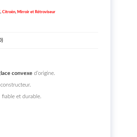
E
,
Citroën
,
Mirroir et Rétroviseur
0)
glace convexe
d’origine.
 constructeur.
 fiable et durable.