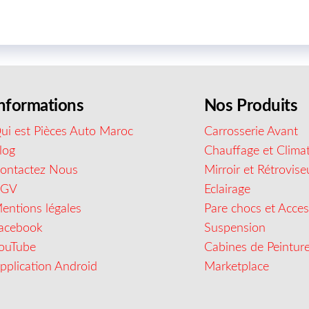
nformations
Nos Produits
ui est Pièces Auto Maroc
Carrosserie Avant
log
Chauffage et Climat
ontactez Nous
Mirroir et Rétrovise
CGV
Eclairage
entions légales
Pare chocs et Acces
acebook
Suspension
ouTube
Cabines de Peintur
pplication Android
Marketplace