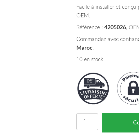
Facile à installer et conçu 
OEM.
Référence :
4205026
, OE
Commandez avec confiance
Maroc
.
10 en stock
quantité de Miroir Glac
C