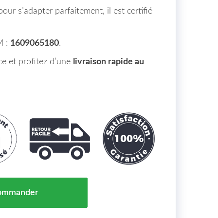
pour s’adapter parfaitement, il est certifié
M :
1609065180
.
 et profitez d’une
livraison rapide au
e Rétroviseur Droit Convexe Citroën C4 CACTUS Maroc
ommander