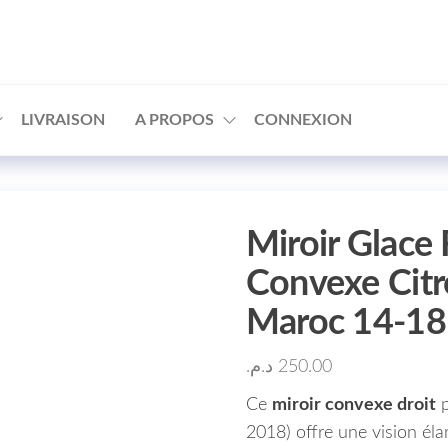
□
LIVRAISON
A PROPOS
CONNEXION
Miroir Glace 
Convexe Cit
Maroc 14-1
د.م.
250.00
Ce
miroir convexe droit
p
2018) offre une vision éla