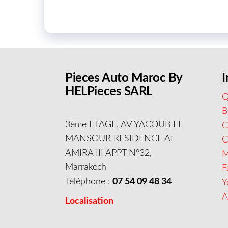
Pieces Auto Maroc By
I
HELPieces SARL
Q
B
3éme ETAGE, AV YACOUB EL
C
MANSOUR RESIDENCE AL
AMIRA III APPT N°32,
M
Marrakech
F
Téléphone :
07 54 09 48 34
Y
A
Localisation