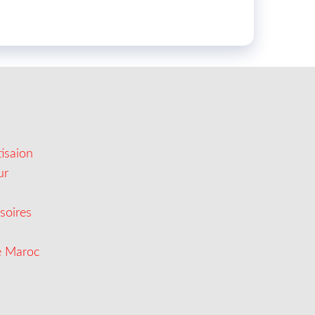
isaion
ur
soires
e Maroc