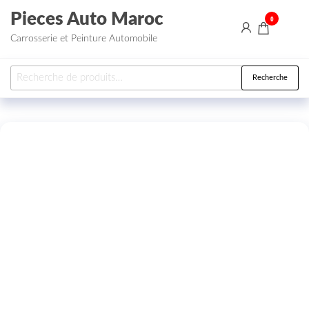
Aller au contenu
Pieces Auto Maroc
0
Carrosserie et Peinture Automobile
Recherche pour :
Recherche