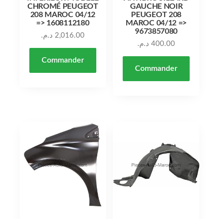
CHROMÉ PEUGEOT
GAUCHE NOIR
208 MAROC 04/12
PEUGEOT 208
=> 1608112180
MAROC 04/12 =>
9673857080
د.م.
2,016.00
د.م.
400.00
Commander
Commander