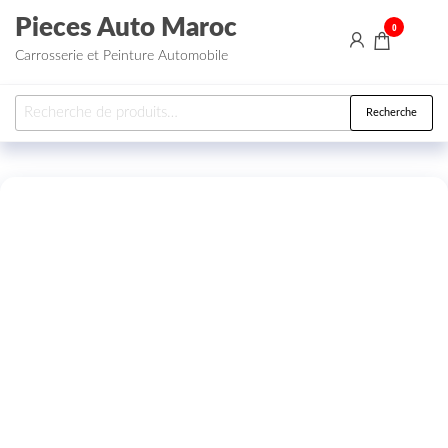
Aller au contenu
Pieces Auto Maroc
0
Carrosserie et Peinture Automobile
Recherche pour :
Recherche