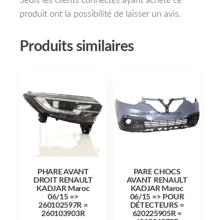
Seuls les clients connectés ayant acheté ce
produit ont la possibilité de laisser un avis.
Produits similaires
PHARE AVANT
PARE CHOCS
DROIT RENAULT
AVANT RENAULT
KADJAR Maroc
KADJAR Maroc
06/15 =>
06/15 => POUR
260102597R =
DÉTECTEURS =
260103903R
620225905R =