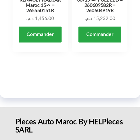
RENAULT KADJAR
06/15 => FULL LED =
Maroc 15-> =
260609582R =
265550151R
260604919R
د.م.
1,456.00
د.م.
15,232.00
Commander
Commander
Pieces Auto Maroc By HELPieces
SARL