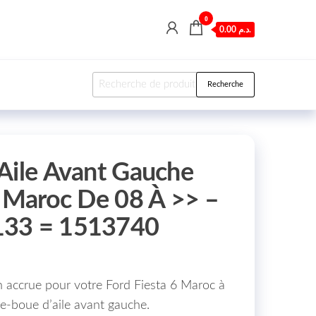
0
0.00 د.م.
Recherche pour :
Recherche
Aile Avant Gauche
6 Maroc De 08 À >> –
133 = 1513740
 accrue pour votre Ford Fiesta 6 Maroc à
re-boue d’aile avant gauche.