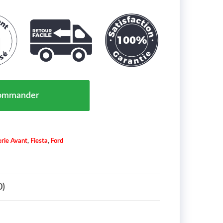
'Aile Avant Gauche Ford Fiesta 6 Maroc De 08 À >> - O
ommander
rie Avant
,
Fiesta
,
Ford
0)