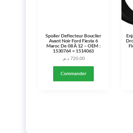
Spoiler Deflecteur Bouclier
Enj
Avant Noir Ford Fiesta 6
Dro
Maroc De 08 À 12 – OEM :
Fi
1530764 = 1514063
د.م.
720.00
Commander