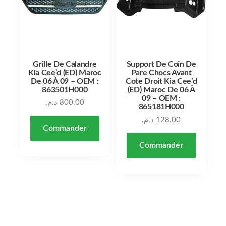
Grille De Calandre
Support De Coin De
Kia Cee’d (ED) Maroc
Pare Chocs Avant
De 06 À 09 – OEM :
Cote Droit Kia Cee’d
863501H000
(ED) Maroc De 06 À
09 – OEM :
د.م.
800.00
865181H000
د.م.
128.00
Commander
Commander