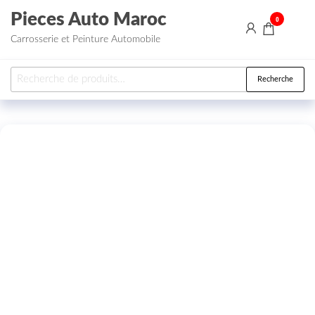
Aller au contenu
Pieces Auto Maroc
0
Carrosserie et Peinture Automobile
Recherche pour :
Recherche