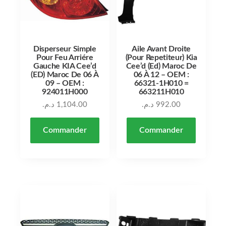
Disperseur Simple
Aile Avant Droite
Pour Feu Arriére
(Pour Repetiteur) Kia
Gauche KIA Cee’d
Cee’d (Ed) Maroc De
(ED) Maroc De 06 À
06 À 12 – OEM :
09 – OEM :
66321-1H010 =
924011H000
663211H010
د.م.
1,104.00
د.م.
992.00
Commander
Commander