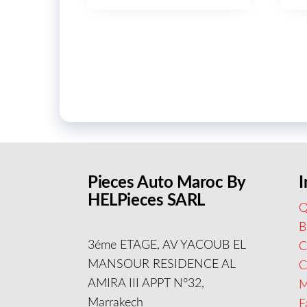
Pieces Auto Maroc By
I
HELPieces SARL
Q
B
3éme ETAGE, AV YACOUB EL
C
MANSOUR RESIDENCE AL
AMIRA III APPT N°32,
M
Marrakech
F