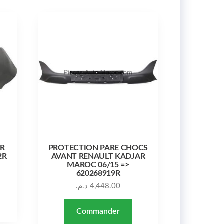
R
PROTECTION PARE CHOCS
2R
AVANT RENAULT KADJAR
MAROC 06/15 =>
620268919R
د.م.
4,448.00
Commander