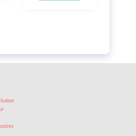
isaion
ur
soires