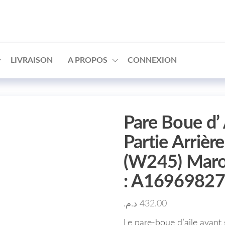
□
LIVRAISON
A PROPOS
CONNEXION
Pare Boue d’
Partie Arrièr
(W245) Maro
: A1696982
د.م.
432.00
Le pare-boue d’aile avant 