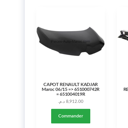
CAPOT RENAULT KADJAR
Maroc 06/15 => 651000742R
R
= 651004019R
د.م.
8,912.00
Commander