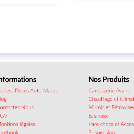
nformations
Nos Produits
ui est Pièces Auto Maroc
Carrosserie Avant
log
Chauffage et Climat
ontactez Nous
Mirroir et Rétrovise
CGV
Eclairage
entions légales
Pare chocs et Acces
acebook
Suspension