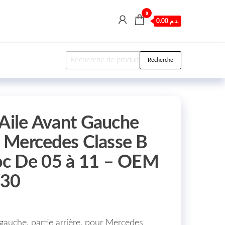
0
0.00 د.م.
Recherche pour :
Recherche
 Aile Avant Gauche
e Mercedes Classe B
c De 05 à 11 – OEM
730
gauche, partie arrière, pour Mercedes