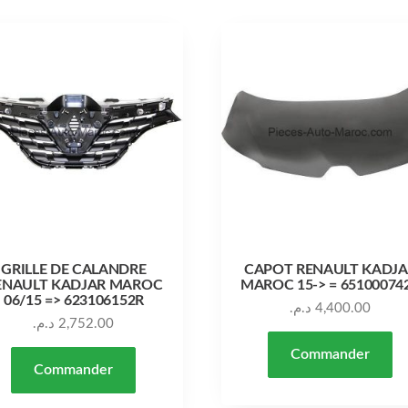
GRILLE DE CALANDRE
CAPOT RENAULT KADJA
ENAULT KADJAR MAROC
MAROC 15-> = 65100074
06/15 => 623106152R
د.م.
4,400.00
د.م.
2,752.00
Commander
Commander