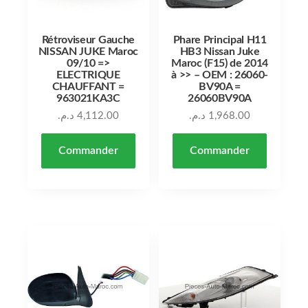
Rétroviseur Gauche
Phare Principal H11
NISSAN JUKE Maroc
HB3 Nissan Juke
09/10 =>
Maroc (F15) de 2014
ELECTRIQUE
à >> – OEM : 26060-
CHAUFFANT =
BV90A =
963021KA3C
26060BV90A
د.م.
4,112.00
د.م.
1,968.00
Commander
Commander