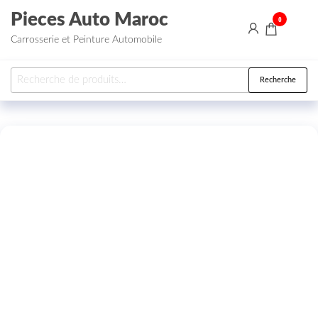
Aller au contenu
Pieces Auto Maroc
0
Carrosserie et Peinture Automobile
Recherche pour :
Recherche