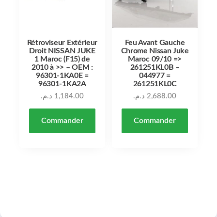
Rétroviseur Extérieur
Feu Avant Gauche
Droit NISSAN JUKE
Chrome Nissan Juke
1 Maroc (F15) de
Maroc 09/10 =>
2010 à >> – OEM :
261251KL0B –
96301-1KA0E =
044977 =
96301-1KA2A
261251KL0C
د.م.
1,184.00
د.م.
2,688.00
Commander
Commander