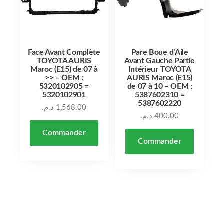
Face Avant Complète
Pare Boue d’Aile
TOYOTA AURIS
Avant Gauche Partie
Maroc (E15) de 07 à
Intérieur TOYOTA
>> – OEM :
AURIS Maroc (E15)
5320102905 =
de 07 à 10 – OEM :
5320102901
5387602310 =
5387602220
د.م.
1,568.00
د.م.
400.00
Commander
Commander