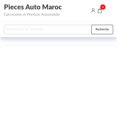
Aller au contenu
Pieces Auto Maroc
0
Carrosserie et Peinture Automobile
Recherche pour :
Recherche