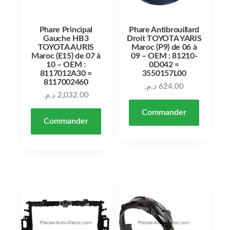
Phare Principal
Phare Antibrouillard
Gauche HB3
Droit TOYOTA YARIS
TOYOTA AURIS
Maroc (P9) de 06 à
Maroc (E15) de 07 à
09 – OEM : 81210-
10 – OEM :
0D042 =
8117012A30 =
3550157L00
8117002460
د.م.
624.00
د.م.
2,032.00
Commander
Commander