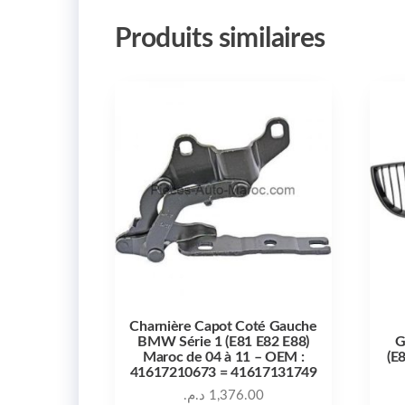
Produits similaires
Charnière Capot Coté Gauche
BMW Série 1 (E81 E82 E88)
G
Maroc de 04 à 11 – OEM :
(E
41617210673 = 41617131749
د.م.
1,376.00