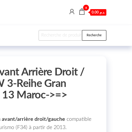
0
0.00 د.م.
Recherche pour :
Recherche
ant Arrière Droit /
 3-Reihe Gran
) 13 Maroc->=>
 avant/arrière droit/gauche
compatible
ismo (F34) à partir de 2013.