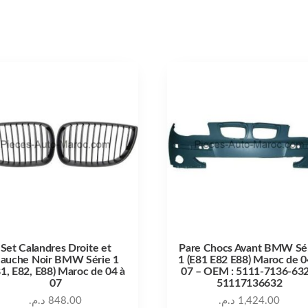
Set Calandres Droite et
Pare Chocs Avant BMW Sé
auche Noir BMW Série 1
1 (E81 E82 E88) Maroc de 0
81, E82, E88) Maroc de 04 à
07 – OEM : 5111-7136-632
07
51117136632
د.م.
848.00
د.م.
1,424.00