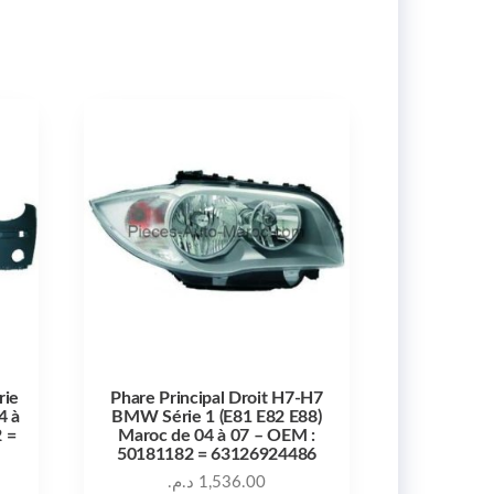
rie
Phare Principal Droit H7-H7
4 à
BMW Série 1 (E81 E82 E88)
 =
Maroc de 04 à 07 – OEM :
50181182 = 63126924486
د.م.
1,536.00