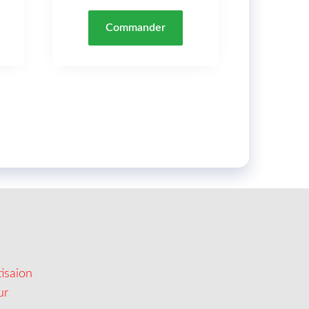
Commander
isaion
ur