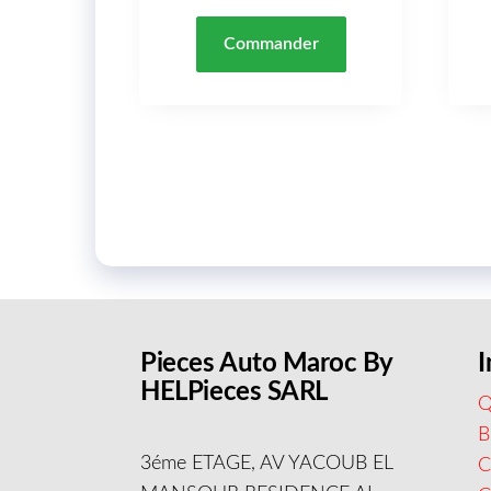
Commander
Pieces Auto Maroc By
I
HELPieces SARL
Q
B
3éme ETAGE, AV YACOUB EL
C