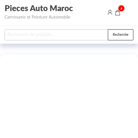
Aller au contenu
Pieces Auto Maroc
0
Carrosserie et Peinture Automobile
Recherche pour :
Recherche