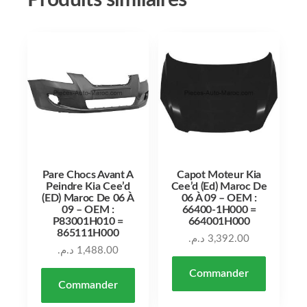
Produits similaires
Pare Chocs Avant A
Capot Moteur Kia
Peindre Kia Cee’d
Cee’d (Ed) Maroc De
(ED) Maroc De 06 À
06 À 09 – OEM :
09 – OEM :
66400-1H000 =
P83001H010 =
664001H000
865111H000
د.م.
3,392.00
د.م.
1,488.00
Commander
Commander