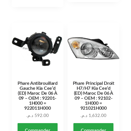
Phare Antibrouillard
Phare Principal Droit
Gauche Kia Cee’d
H7/H7 Kia Cee’d
(ED) Maroc De 06 À
(ED) Maroc De 06 À
09 – OEM : 92201-
09 – OEM : 92102-
1H000 =
1H000 =
922011H000
921021H000
د.م.
592.00
د.م.
1,632.00
Commander
Commander