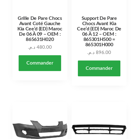
Grille De Pare Chocs
Support De Pare
Avant Coté Gauche
Chocs Avant Kia
Kia Cee’d (ED) Maroc
Cee’d (ED) Maroc De
De 06 À 09 – OEM :
06 À 12 – OEM :
865631H020
865301H500 =
865301H000
د.م.
480.00
د.م.
896.00
Commander
Commander