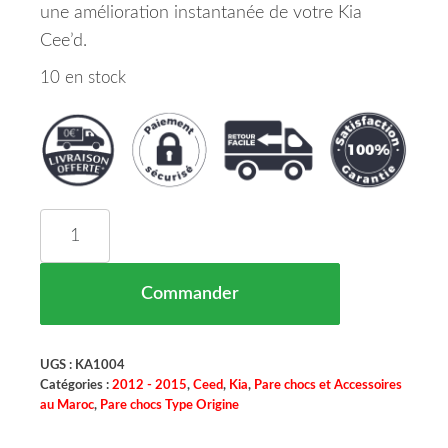
une amélioration instantanée de votre Kia
Cee’d.
10 en stock
quantité de Pare Chocs Avant Kia Cee'd Maroc 06
Commander
UGS :
KA1004
Catégories :
2012 - 2015
,
Ceed
,
Kia
,
Pare chocs et Accessoires
au Maroc
,
Pare chocs Type Origine