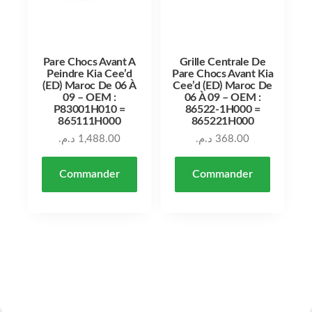
Pare Chocs Avant A
Grille Centrale De
Peindre Kia Cee’d
Pare Chocs Avant Kia
(ED) Maroc De 06 À
Cee’d (ED) Maroc De
09 – OEM :
06 À 09 – OEM :
P83001H010 =
86522-1H000 =
865111H000
865221H000
د.م.
1,488.00
د.م.
368.00
Commander
Commander