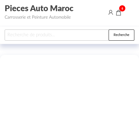
Aller au contenu
Pieces Auto Maroc
0
Carrosserie et Peinture Automobile
Recherche pour :
Recherche