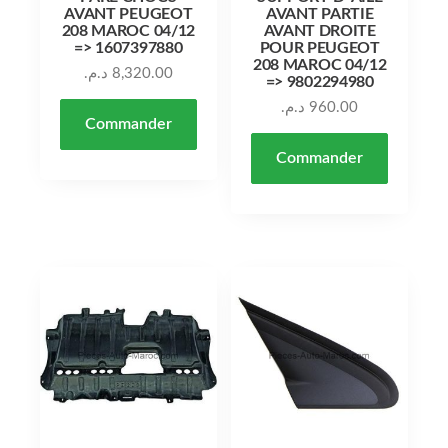
AVANT PEUGEOT
AVANT PARTIE
208 MAROC 04/12
AVANT DROITE
=> 1607397880
POUR PEUGEOT
208 MAROC 04/12
د.م.
8,320.00
=> 9802294980
د.م.
960.00
Commander
Commander