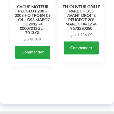
CACHE MOTEUR
ENJOLIVEUR GRILLE
PEUGEOT 208 –
PARE CHOCS
2008 + CITROEN C3
AVANT DROITE
– C4 + DS3 MAROC
PEUGEOT 208
DE 2012 =>
MAROC 04/12 =>
00007013GL =
9673280280
7013.GL
د.م.
1,136.00
د.م.
800.00
Commander
Commander