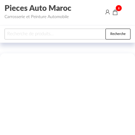
Aller au contenu
Pieces Auto Maroc
0
Carrosserie et Peinture Automobile
Recherche pour :
Recherche