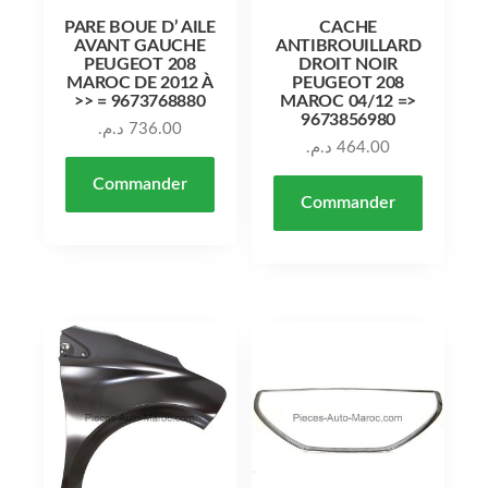
PARE BOUE D’ AILE
CACHE
AVANT GAUCHE
ANTIBROUILLARD
PEUGEOT 208
DROIT NOIR
MAROC DE 2012 À
PEUGEOT 208
>> = 9673768880
MAROC 04/12 =>
9673856980
د.م.
736.00
د.م.
464.00
Commander
Commander