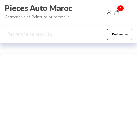
Aller au contenu
Pieces Auto Maroc
0
Carrosserie et Peinture Automobile
Recherche pour :
Recherche