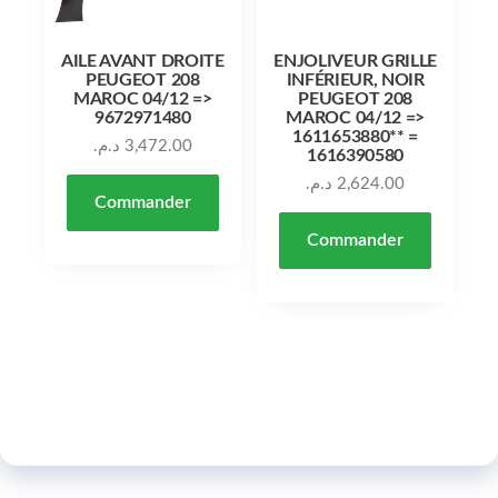
AILE AVANT DROITE
ENJOLIVEUR GRILLE
PEUGEOT 208
INFÉRIEUR, NOIR
MAROC 04/12 =>
PEUGEOT 208
9672971480
MAROC 04/12 =>
1611653880** =
د.م.
3,472.00
1616390580
د.م.
2,624.00
Commander
Commander