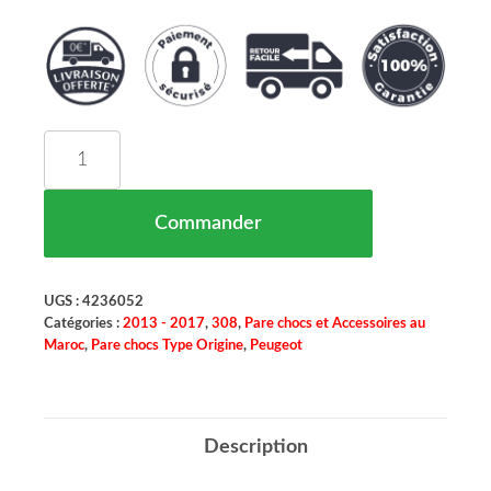
quantité de Pare Chocs Avant Sans Parctronic Po
Commander
UGS :
4236052
Catégories :
2013 - 2017
,
308
,
Pare chocs et Accessoires au
Maroc
,
Pare chocs Type Origine
,
Peugeot
Description