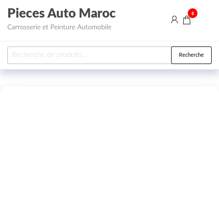
Aller au contenu
Pieces Auto Maroc
0
Carrosserie et Peinture Automobile
Recherche pour :
Recherche