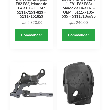
E82 E88) Maroc de
1 (E81 E82 E88)
04 à 07 – OEM :
Maroc de 04 à 07 –
5111-7151-823 =
OEM : 5111-7136-
51117151823
635 = 51117136635
د.م.
2,320.00
د.م.
240.00
Commander
Commander