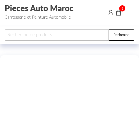
Aller au contenu
Pieces Auto Maroc
0
Carrosserie et Peinture Automobile
Recherche pour :
Recherche