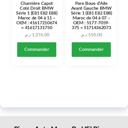
Charnière Capot
Pare Boue d’Aile
Coté Droit BMW
Avant Gauche BMW
Série 1 (E81 E82 E88)
Série 1 (E81 E82 E88)
Maroc de 04 à 11 –
Maroc de 04 à 07 –
OEM : 41617210674
OEM : 5177-7059-
= 41617131750
375 = 51714362073
د.م.
1,376.00
د.م.
550.00
Commander
Commander