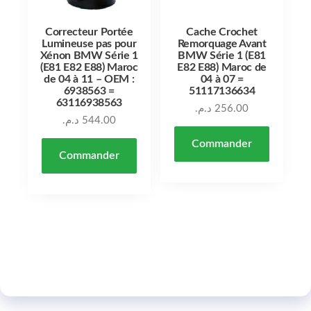
Correcteur Portée
Cache Crochet
Lumineuse pas pour
Remorquage Avant
Xénon BMW Série 1
BMW Série 1 (E81
(E81 E82 E88) Maroc
E82 E88) Maroc de
de 04 à 11 – OEM :
04 à 07 =
6938563 =
51117136634
63116938563
د.م.
256.00
د.م.
544.00
Commander
Commander