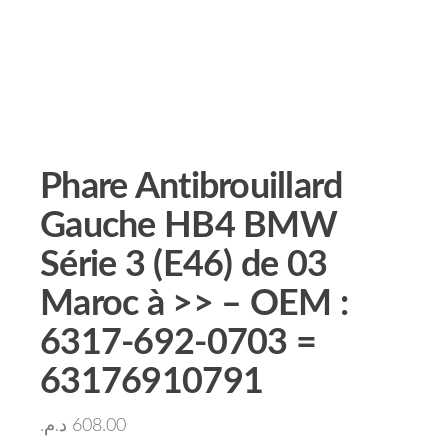
Phare Antibrouillard
Gauche HB4 BMW
Série 3 (E46) de 03
Maroc à >> – OEM :
6317-692-0703 =
63176910791
د.م.
608.00