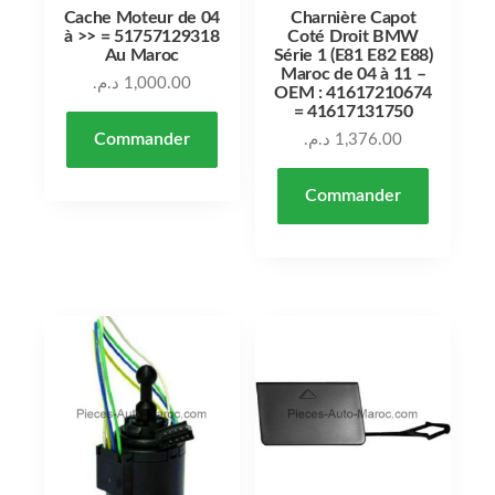
Cache Moteur de 04
Charnière Capot
à >> = 51757129318
Coté Droit BMW
Au Maroc
Série 1 (E81 E82 E88)
Maroc de 04 à 11 –
د.م.
1,000.00
OEM : 41617210674
= 41617131750
Commander
د.م.
1,376.00
Commander