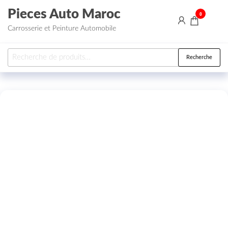
Aller au contenu
Pieces Auto Maroc
0
Carrosserie et Peinture Automobile
Recherche pour :
Recherche