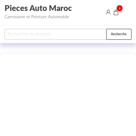
Aller au contenu
Pieces Auto Maroc
0
Carrosserie et Peinture Automobile
Recherche pour :
Recherche