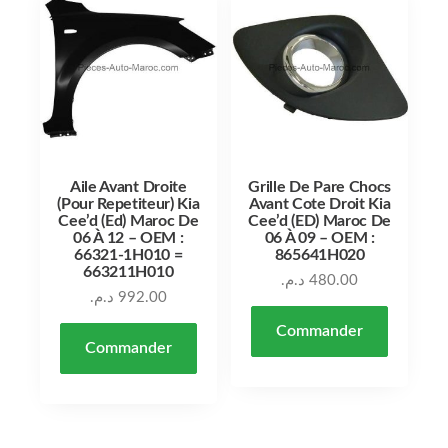
Aile Avant Droite
Grille De Pare Chocs
(Pour Repetiteur) Kia
Avant Cote Droit Kia
Cee’d (Ed) Maroc De
Cee’d (ED) Maroc De
06 À 12 – OEM :
06 À 09 – OEM :
66321-1H010 =
865641H020
663211H010
د.م.
480.00
د.م.
992.00
Commander
Commander