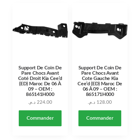
Support De Coin De
Support De Coin De
Pare Chocs Avant
Pare Chocs Avant
Coté Droit Kia Cee’d
Cote Gauche Kia
(ED) Maroc De 06 À
Cee’d (ED) Maroc De
09 – OEM :
06 À 09 – OEM :
865141H000
865171H000
د.م.
224.00
د.م.
128.00
Commander
Commander