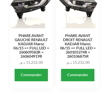
PHARE AVANT
PHARE AVANT
GAUCHE RENAULT
DROIT RENAULT
KADJAR Maroc
KADJAR Maroc
06/15 => FULL LED =
06/15 => FULL LED =
260609582R =
260105274R =
260604919R
260106875R
د.م.
15,232.00
د.م.
15,232.00
Commander
Commander