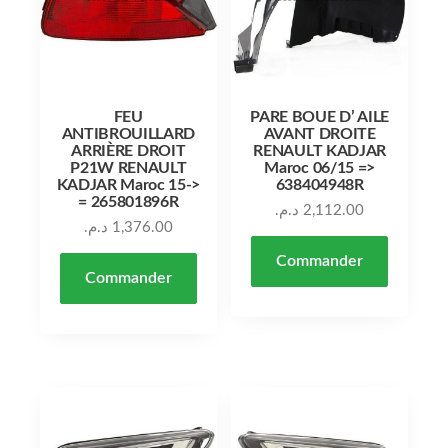
FEU
PARE BOUE D’ AILE
ANTIBROUILLARD
AVANT DROITE
ARRIÈRE DROIT
RENAULT KADJAR
P21W RENAULT
Maroc 06/15 =>
KADJAR Maroc 15->
638404948R
= 265801896R
د.م.
2,112.00
د.م.
1,376.00
Commander
Commander