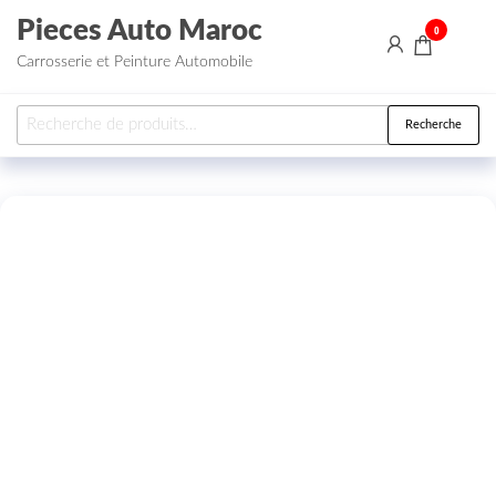
Aller au contenu
Pieces Auto Maroc
0
Carrosserie et Peinture Automobile
Recherche pour :
Recherche