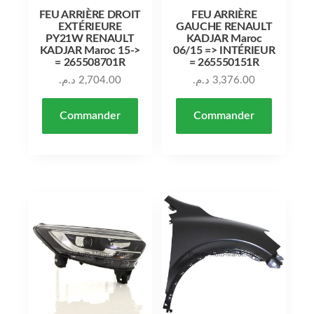
FEU ARRIÈRE DROIT
FEU ARRIÈRE
EXTÉRIEURE
GAUCHE RENAULT
PY21W RENAULT
KADJAR Maroc
KADJAR Maroc 15->
06/15 => INTÉRIEUR
= 265508701R
= 265550151R
د.م.
2,704.00
د.م.
3,376.00
Commander
Commander