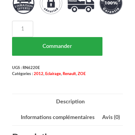
quantité de Phare Avant Droit Renault Zoe Maroc
Commander
UGS :
RN6220E
Catégories :
2012
,
Eclairage
,
Renault
,
ZOE
Description
Informations complémentaires
Avis (0)