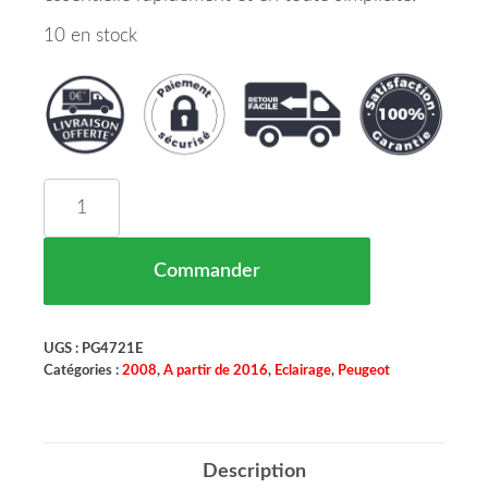
10 en stock
quantité de PHARE AVANT GAUCHE PEUGEOT 200
Commander
UGS :
PG4721E
Catégories :
2008
,
A partir de 2016
,
Eclairage
,
Peugeot
Description