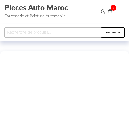
Aller au contenu
Pieces Auto Maroc
0
Carrosserie et Peinture Automobile
Recherche pour :
Recherche