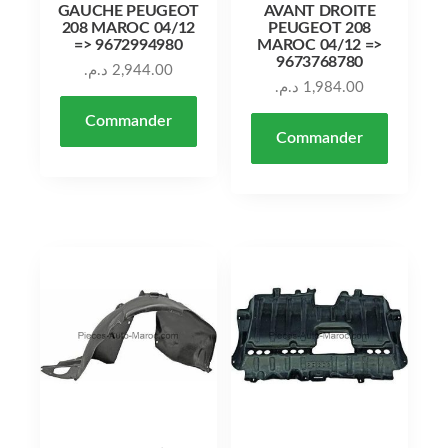
GAUCHE PEUGEOT
AVANT DROITE
208 MAROC 04/12
PEUGEOT 208
=> 9672994980
MAROC 04/12 =>
9673768780
د.م.
2,944.00
د.م.
1,984.00
Commander
Commander