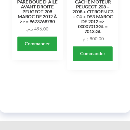
PARE BOUE D’ AILE
CACHE MOTEUR
AVANT DROITE
PEUGEOT 208 –
PEUGEOT 208
2008 + CITROEN C3
MAROC DE 2012 À
– C4 + DS3 MAROC
>> = 9673768780
DE 2012 =>
00007013GL =
د.م.
496.00
7013.GL
د.م.
800.00
Commander
Commander