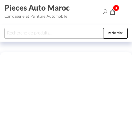
Aller au contenu
Pieces Auto Maroc
0
Carrosserie et Peinture Automobile
Recherche pour :
Recherche