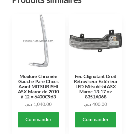
Produits similaires
Moulure Chromée
Feu Clignotant Droit
Gauche Pare Chocs
Rétroviseur Extérieur
Avant MITSUBISHI
LED Mitsubishi ASX
ASX Maroc de 2010
Maroc 13-17 =>
à 12 = 6400C963
8351A068
د.م.
1,040.00
د.م.
400.00
Commander
Commander