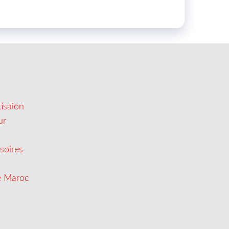
isaion
ur
soires
e Maroc