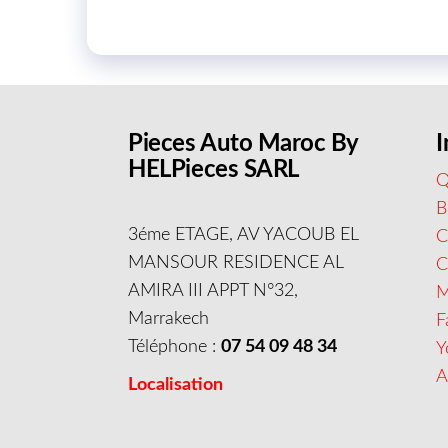
Pieces Auto Maroc By
I
HELPieces SARL
Q
B
3éme ETAGE, AV YACOUB EL
C
MANSOUR RESIDENCE AL
AMIRA III APPT N°32,
M
Marrakech
F
Téléphone :
07 54 09 48 34
Y
A
Localisation