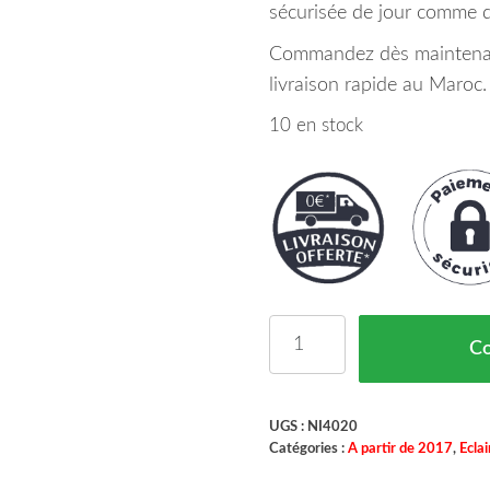
sécurisée de jour comme d
Commandez dès maintenant
livraison rapide au Maroc.
10 en stock
quantité de Phare Droi
C
UGS :
NI4020
Catégories :
A partir de 2017
,
Ecla