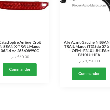
Catadioptre Arrière Droit
Aile Avant Gauche NISSAN
NISSAN X-TRAIL Maroc
TRAIL Maroc (T31) de 07 à
06/14 => 265608990C
– OEM : F3101-JH1EA =
F3101JH1EA
د.م.
560.00
د.م.
3,250.00
Commander
Commander