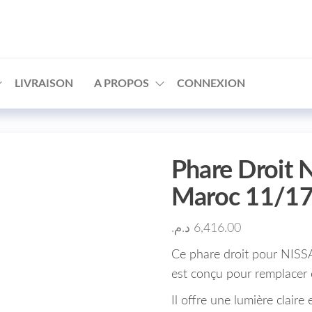
□
LIVRAISON
A PROPOS
CONNEXION
Phare Droit
Maroc 11/1
د.م.
6,416.00
Ce phare droit pour NISS
est conçu pour remplacer 
Il offre une lumière claire