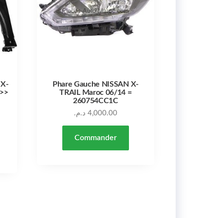
 X-
Phare Gauche NISSAN X-
 >>
TRAIL Maroc 06/14 =
260754CC1C
د.م.
4,000.00
Commander