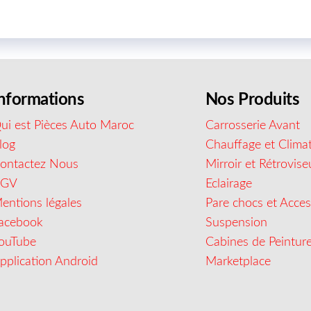
nformations
Nos Produits
ui est Pièces Auto Maroc
Carrosserie Avant
log
Chauffage et Climat
ontactez Nous
Mirroir et Rétrovise
CGV
Eclairage
entions légales
Pare chocs et Acces
acebook
Suspension
ouTube
Cabines de Peintur
pplication Android
Marketplace