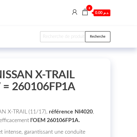
0
0.00 د.م.
Recherche pour :
Recherche
 NISSAN X-TRAIL
7 = 260106FP1A
AN X-TRAIL (11/17),
référence
NI4020
,
efficacement
l’OEM 260106FP1A.
 et intense, garantissant une conduite