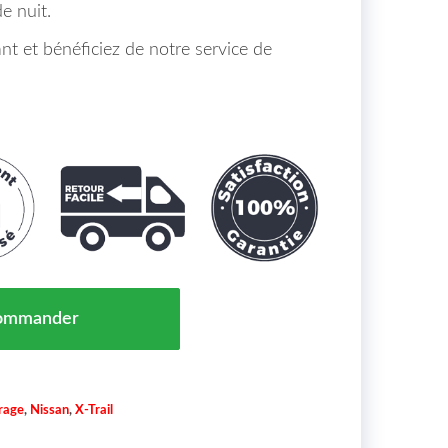
e nuit.
 et bénéficiez de notre service de
t NISSAN X-TRAIL Maroc 11/17 = 260106FP1A
ommander
irage
,
Nissan
,
X-Trail