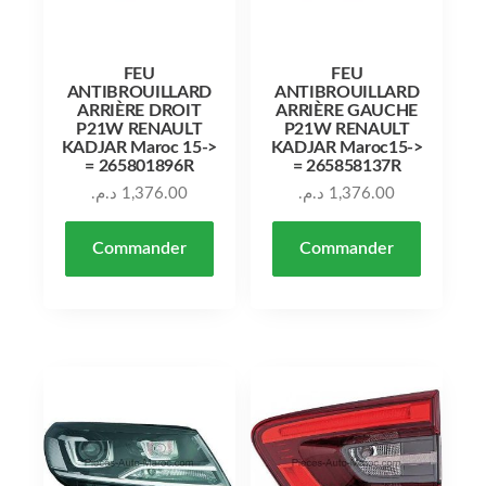
FEU
FEU
ANTIBROUILLARD
ANTIBROUILLARD
ARRIÈRE DROIT
ARRIÈRE GAUCHE
P21W RENAULT
P21W RENAULT
KADJAR Maroc 15->
KADJAR Maroc15->
= 265801896R
= 265858137R
د.م.
1,376.00
د.م.
1,376.00
Commander
Commander