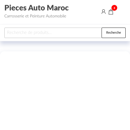
Aller au contenu
Pieces Auto Maroc
0
Carrosserie et Peinture Automobile
Recherche pour :
Recherche