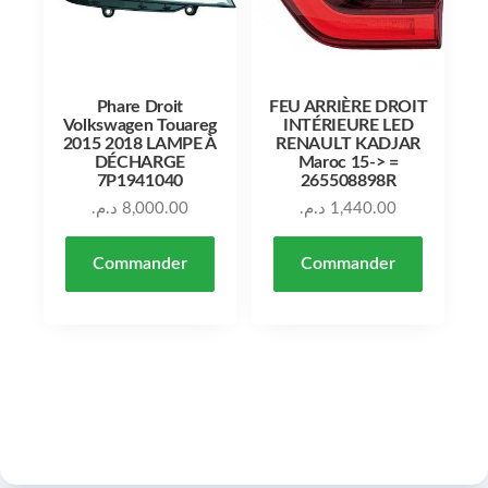
Phare Droit
FEU ARRIÈRE DROIT
Volkswagen Touareg
INTÉRIEURE LED
2015 2018 LAMPE À
RENAULT KADJAR
DÉCHARGE
Maroc 15-> =
7P1941040
265508898R
د.م.
8,000.00
د.م.
1,440.00
Commander
Commander