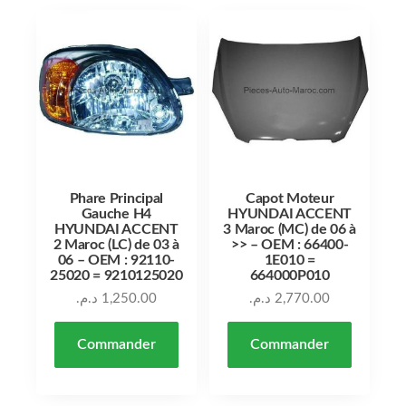
Phare Principal
Capot Moteur
Gauche H4
HYUNDAI ACCENT
HYUNDAI ACCENT
3 Maroc (MC) de 06 à
2 Maroc (LC) de 03 à
>> – OEM : 66400-
06 – OEM : 92110-
1E010 =
25020 = 9210125020
664000P010
د.م.
1,250.00
د.م.
2,770.00
Commander
Commander