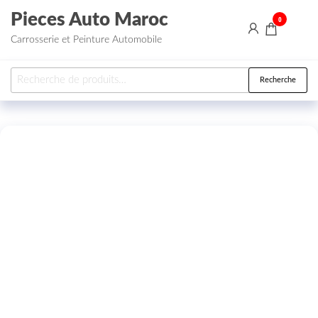
Aller au contenu
Pieces Auto Maroc
0
Carrosserie et Peinture Automobile
Recherche pour :
Recherche