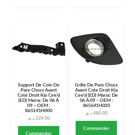
Support De Coin De
Grille De Pare Chocs
Pare Chocs Avant
Avant Cote Droit Kia
Coté Droit Kia Cee’d
Cee’d (ED) Maroc De
(ED) Maroc De 06 À
06 À 09 – OEM :
09 – OEM :
865641H020
865141H000
د.م.
480.00
د.م.
224.00
Commander
Commander