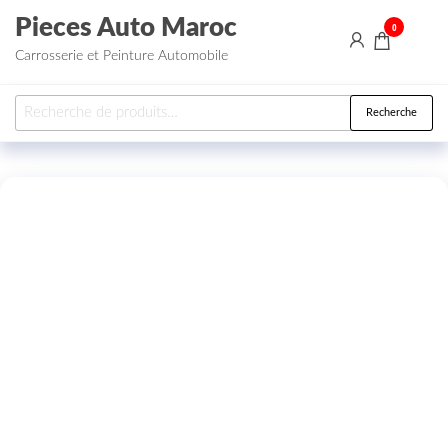
Aller au contenu
Pieces Auto Maroc
0
Carrosserie et Peinture Automobile
Recherche pour :
Recherche