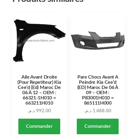
Aile Avant Droite
Pare Chocs Avant A
(Pour Repetiteur) Kia
Peindre Kia Cee’d
Cee’d (Ed) Maroc De
(ED) Maroc De 06 À
06 À 12 – OEM :
09 – OEM :
66321-1H010 =
P83001H010 =
663211H010
865111H000
د.م.
992.00
د.م.
1,488.00
Commander
Commander