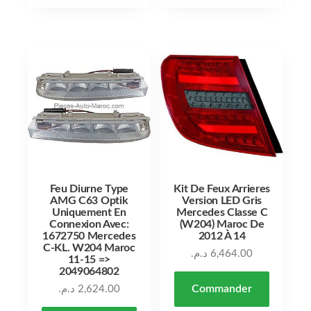
Feu Diurne Type
Kit De Feux Arrieres
AMG C63 Optik
Version LED Gris
Uniquement En
Mercedes Classe C
Connexion Avec:
(W204) Maroc De
1672750 Mercedes
2012 À 14
C-KL. W204 Maroc
د.م.
6,464.00
11-15 =>
2049064802
Commander
د.م.
2,624.00