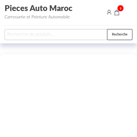
Aller au contenu
Pieces Auto Maroc
0
Carrosserie et Peinture Automobile
Recherche pour :
Recherche