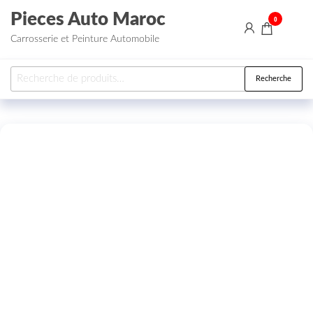
Aller au contenu
Pieces Auto Maroc
0
Carrosserie et Peinture Automobile
Recherche pour :
Recherche