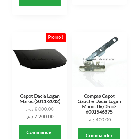
Promo !
Capot Dacia Logan
Compas Capot
Maroc (2011-2012)
Gauche Dacia Logan
Maroc 06/05 =>
Le prix initial était : 8,000.00 د.م..
د.م.
8,000.00
6001546875
Le prix actuel est : 7,200.00 د.م..
د.م.
7,200.00
د.م.
400.00
Commander
Commander