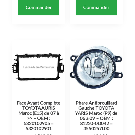
Commander
Commander
Face Avant Complète
Phare Antibrouillard
TOYOTA AURIS
Gauche TOYOTA
Maroc (E15) de 07 à
YARIS Maroc (P9) de
>> – OEM :
06 à 09 – OEM :
5320102905 =
81220-0D042 =
5320102901
3550257L00