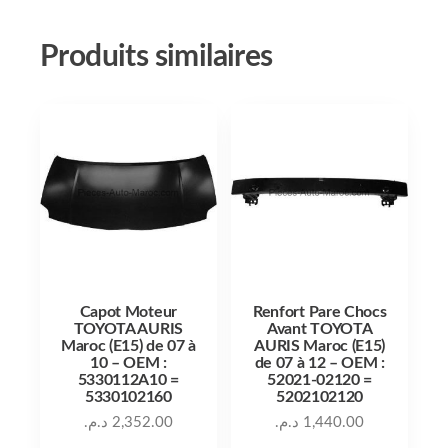
Produits similaires
Capot Moteur
Renfort Pare Chocs
TOYOTA AURIS
Avant TOYOTA
Maroc (E15) de 07 à
AURIS Maroc (E15)
10 – OEM :
de 07 à 12 – OEM :
5330112A10 =
52021-02120 =
5330102160
5202102120
د.م.
2,352.00
د.م.
1,440.00