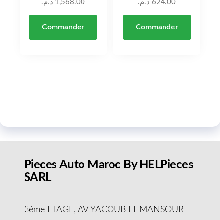
د.م.
1,568.00
د.م.
624.00
Commander
Commander
Pieces Auto Maroc By HELPieces
SARL
3éme ETAGE, AV YACOUB EL MANSOUR