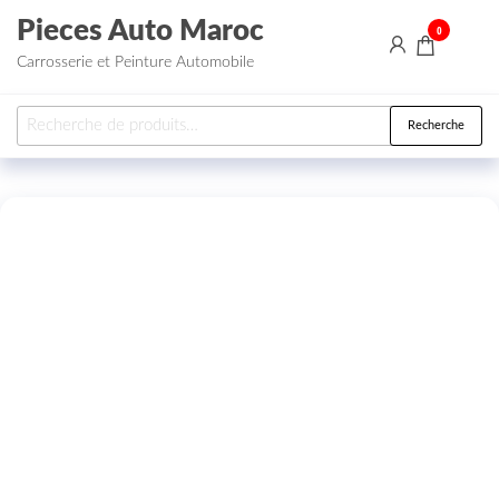
Aller au contenu
Pieces Auto Maroc
0
Carrosserie et Peinture Automobile
Recherche pour :
Recherche