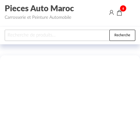
Aller au contenu
Pieces Auto Maroc
0
Carrosserie et Peinture Automobile
Recherche pour :
Recherche