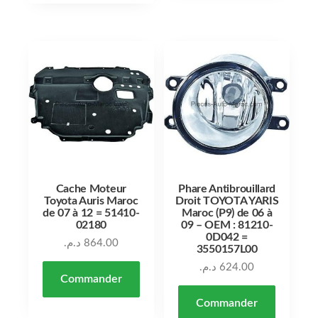
Cache Moteur
Phare Antibrouillard
Toyota Auris Maroc
Droit TOYOTA YARIS
de 07 à 12 = 51410-
Maroc (P9) de 06 à
02180
09 – OEM : 81210-
0D042 =
د.م.
864.00
3550157L00
د.م.
624.00
Commander
Commander