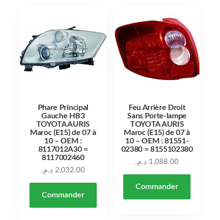
Phare Principal
Feu Arrière Droit
Gauche HB3
Sans Porte-lampe
TOYOTA AURIS
TOYOTA AURIS
Maroc (E15) de 07 à
Maroc (E15) de 07 à
10 – OEM :
10 – OEM : 81551-
8117012A30 =
02380 = 8155102380
8117002460
د.م.
1,088.00
د.م.
2,032.00
Commander
Commander