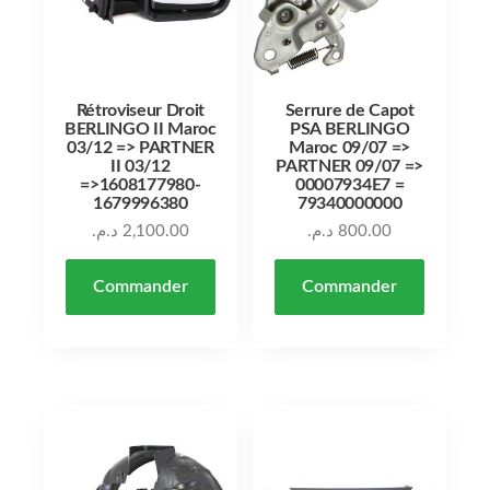
Rétroviseur Droit
Serrure de Capot
BERLINGO II Maroc
PSA BERLINGO
03/12 => PARTNER
Maroc 09/07 =>
II 03/12
PARTNER 09/07 =>
=>1608177980-
00007934E7 =
1679996380
79340000000
د.م.
2,100.00
د.م.
800.00
Commander
Commander