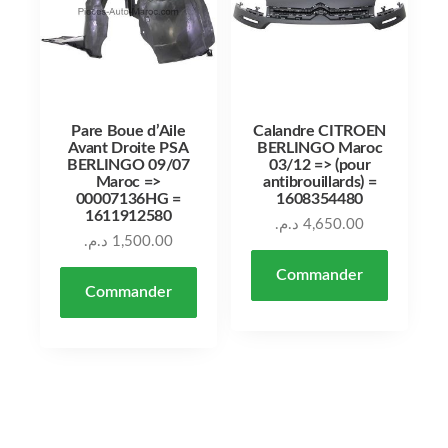
Pare Boue d’Aile
Calandre CITROEN
Avant Droite PSA
BERLINGO Maroc
BERLINGO 09/07
03/12 => (pour
Maroc =>
antibrouillards) =
00007136HG =
1608354480
1611912580
د.م.
4,650.00
د.م.
1,500.00
Commander
Commander