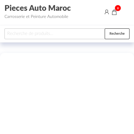
Aller au contenu
Pieces Auto Maroc
0
Carrosserie et Peinture Automobile
Recherche pour :
Recherche