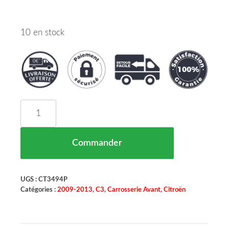
10 en stock
quantité de Poignée de Porte Noir Avant Droite
Commander
UGS :
CT3494P
Catégories :
2009-2013
,
C3
,
Carrosserie Avant
,
Citroën