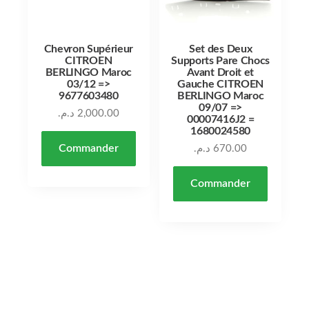
Chevron Supérieur
Set des Deux
CITROEN
Supports Pare Chocs
BERLINGO Maroc
Avant Droit et
03/12 =>
Gauche CITROEN
9677603480
BERLINGO Maroc
09/07 =>
د.م.
2,000.00
00007416J2 =
1680024580
Commander
د.م.
670.00
Commander