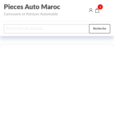
Aller au contenu
Pieces Auto Maroc
0
Carrosserie et Peinture Automobile
Recherche pour :
Recherche