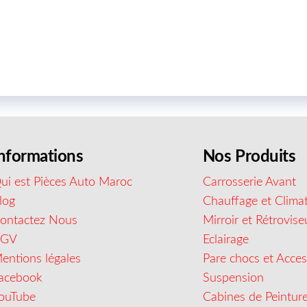
nformations
Nos Produits
ui est Pièces Auto Maroc
Carrosserie Avant
log
Chauffage et Climat
ontactez Nous
Mirroir et Rétrovise
CGV
Eclairage
entions légales
Pare chocs et Acces
acebook
Suspension
ouTube
Cabines de Peintur