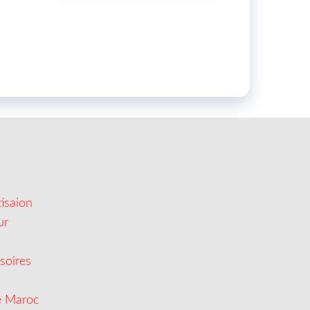
isaion
ur
soires
e Maroc