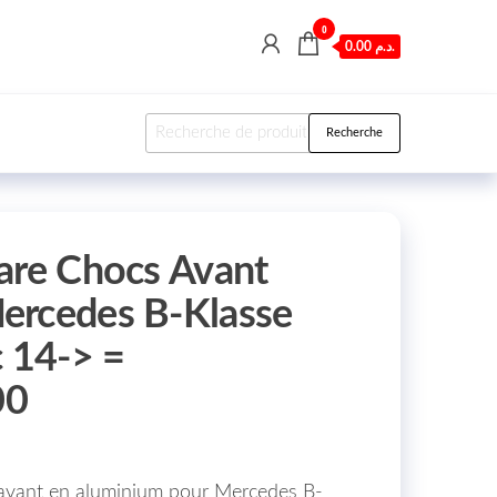
0
0.00 د.م.
Recherche pour :
Recherche
are Chocs Avant
ercedes B-Klasse
 14-> =
00
 avant en aluminium pour Mercedes B-