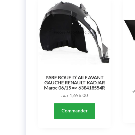
PARE BOUE D’ AILE AVANT
GAUCHE RENAULT KADJAR
Maroc 06/15 => 638418554R
م
د.م.
1,696.00
Commander