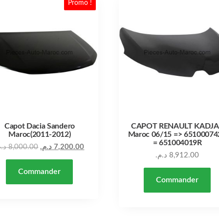
Promo !
Capot Dacia Sandero
CAPOT RENAULT KADJA
Maroc(2011-2012)
Maroc 06/15 => 65100074
= 651004019R
Le prix actuel est : 7,200.00 د.م..
Le prix initial était : 8,000.00 د.م..
د..
8,000.00
د.م.
7,200.00
د.م.
8,912.00
Commander
Commander