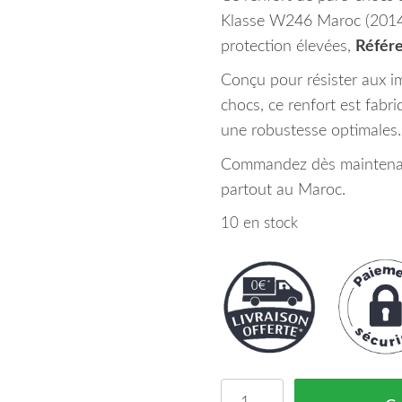
Klasse W246 Maroc (2014 e
protection élevées,
Référ
Conçu pour résister aux im
chocs, ce renfort est fabr
une robustesse optimales.
Commandez dès maintenant 
partout au Maroc.
10 en stock
quantité de Renfort De