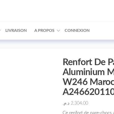
□
LIVRAISON
A PROPOS
CONNEXION
Renfort De P
Aluminium M
W246 Maroc
A24662011
د.م.
2,304.00
Ce renfort de pare-chocs