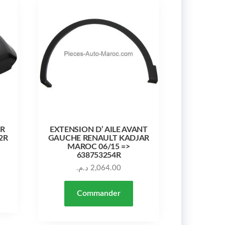
R
EXTENSION D’ AILE AVANT
2R
GAUCHE RENAULT KADJAR
MAROC 06/15 =>
638753254R
د.م.
2,064.00
Commander