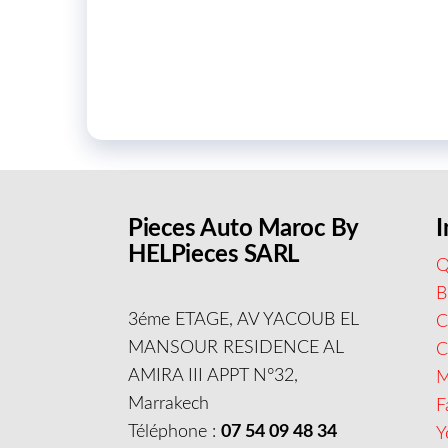
Pieces Auto Maroc By
I
HELPieces SARL
Q
B
3éme ETAGE, AV YACOUB EL
C
MANSOUR RESIDENCE AL
AMIRA III APPT N°32,
M
Marrakech
F
Téléphone :
07 54 09 48 34
Y