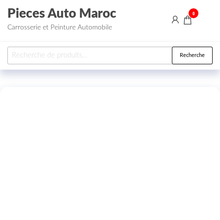
Aller au contenu
Pieces Auto Maroc
0
Carrosserie et Peinture Automobile
Recherche pour :
Recherche