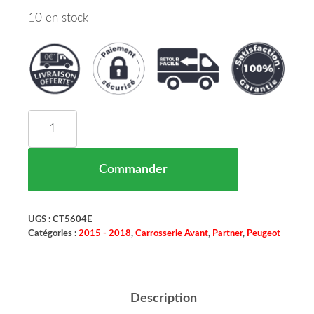
10 en stock
quantité de Renfort Pare Chocs Avant Psa Berlin
Commander
UGS :
CT5604E
Catégories :
2015 - 2018
,
Carrosserie Avant
,
Partner
,
Peugeot
Description