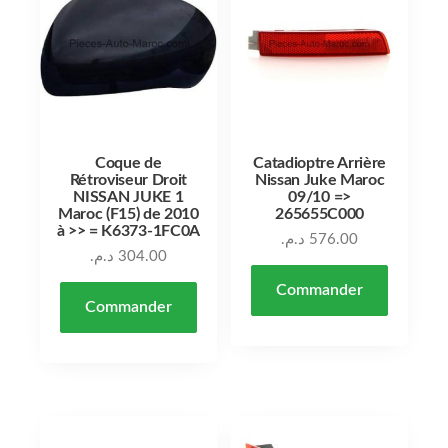
Coque de
Catadioptre Arrière
Rétroviseur Droit
Nissan Juke Maroc
NISSAN JUKE 1
09/10 =>
Maroc (F15) de 2010
265655C000
à >> = K6373-1FC0A
د.م.
576.00
د.م.
304.00
Commander
Commander