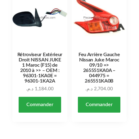
Rétroviseur Extérieur
Feu Arrière Gauche
Droit NISSAN JUKE
Nissan Juke Maroc
1 Maroc (F15) de
09/10 =>
2010 à >> – OEM :
265551KA0A –
96301-1KA0E =
044975 =
96301-1KA2A
265551KA0B
د.م.
1,184.00
د.م.
2,704.00
Commander
Commander