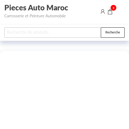
Aller au contenu
Pieces Auto Maroc
0
Carrosserie et Peinture Automobile
Recherche pour :
Recherche