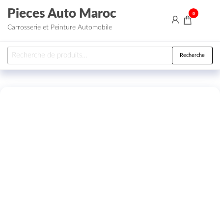
Aller au contenu
Pieces Auto Maroc
0
Carrosserie et Peinture Automobile
Recherche pour :
Recherche