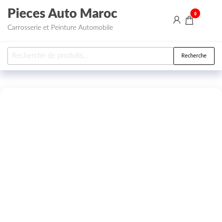
Aller au contenu
Pieces Auto Maroc
0
Carrosserie et Peinture Automobile
Recherche pour :
Recherche