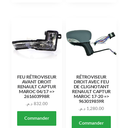
FEU RÉTROVISEUR
RÉTROVISEUR
AVANT DROIT
DROIT AVEC FEU
RENAULT CAPTUR
DE CLIGNOTANT
MAROC 04/17 =>
RENAULT CAPTUR
261603998R
MAROC 17-20 =>
963019859R
د.م.
832.00
د.م.
1,280.00
Commander
Commander