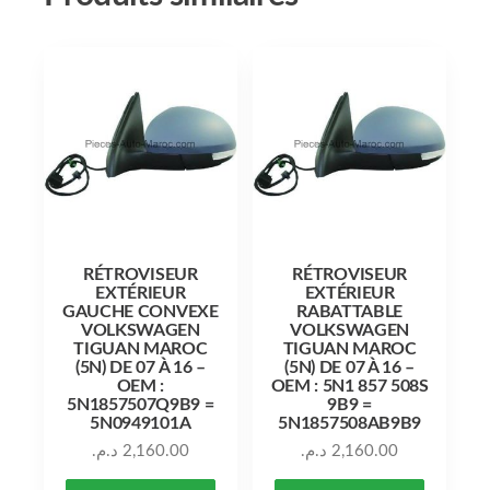
RÉTROVISEUR
RÉTROVISEUR
EXTÉRIEUR
EXTÉRIEUR
GAUCHE CONVEXE
RABATTABLE
VOLKSWAGEN
VOLKSWAGEN
TIGUAN MAROC
TIGUAN MAROC
(5N) DE 07 À 16 –
(5N) DE 07 À 16 –
OEM :
OEM : 5N1 857 508S
5N1857507Q9B9 =
9B9 =
5N0949101A
5N1857508AB9B9
د.م.
2,160.00
د.م.
2,160.00