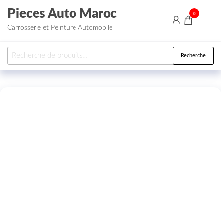
Aller au contenu
Pieces Auto Maroc
0
Carrosserie et Peinture Automobile
Recherche pour :
Recherche