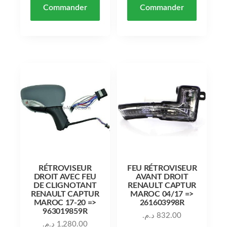
Commander
Commander
RÉTROVISEUR
FEU RÉTROVISEUR
DROIT AVEC FEU
AVANT DROIT
DE CLIGNOTANT
RENAULT CAPTUR
RENAULT CAPTUR
MAROC 04/17 =>
MAROC 17-20 =>
261603998R
963019859R
د.م.
832.00
د.م.
1,280.00