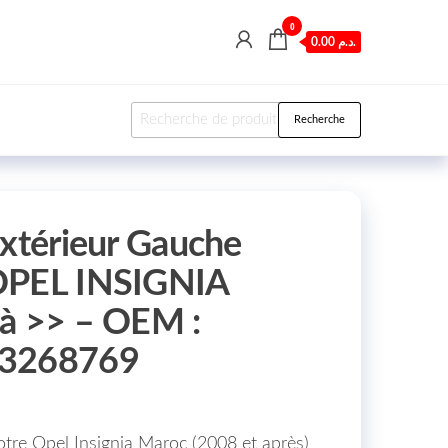
0
0.00 د.م.
Recherche pour :
Recherche
Extérieur Gauche
OPEL INSIGNIA
à >> – OEM :
13268769
otre Opel Insignia Maroc (2008 et après)