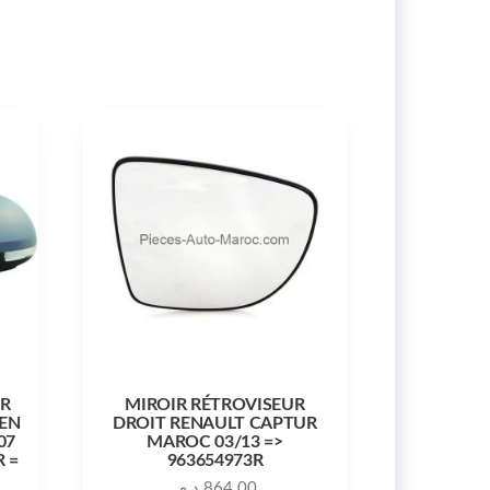
UR
MIROIR RÉTROVISEUR
EN
DROIT RENAULT CAPTUR
07
MAROC 03/13 =>
R =
963654973R
د.م.
864.00