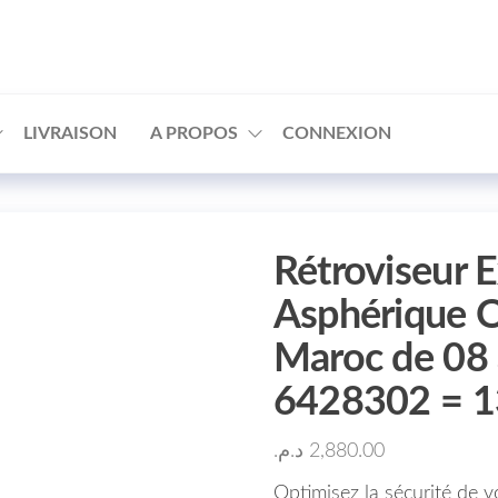
□
LIVRAISON
A PROPOS
CONNEXION
Rétroviseur 
Asphérique 
Maroc de 08 
6428302 = 
د.م.
2,880.00
Optimisez la sécurité de v