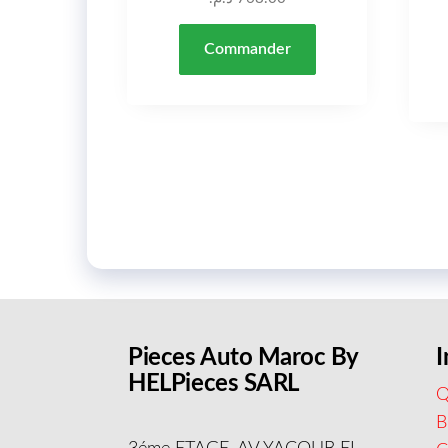
Commander
Pieces Auto Maroc By
I
HELPieces SARL
Q
B