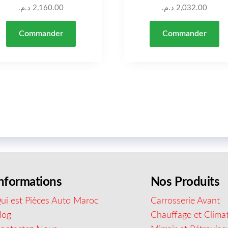
د.م.
2,160.00
د.م.
2,032.00
Commander
Commander
nformations
Nos Produits
ui est Pièces Auto Maroc
Carrosserie Avant
log
Chauffage et Climat