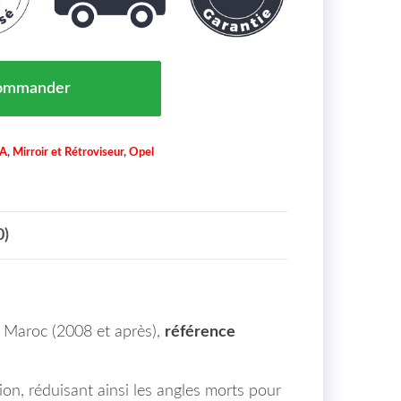
 Extérieur Gauche Asphérique OPEL INSIGNIA Maroc de 
ommander
IA
,
Mirroir et Rétroviseur
,
Opel
0)
ia Maroc (2008 et après),
référence
ion, réduisant ainsi les angles morts pour