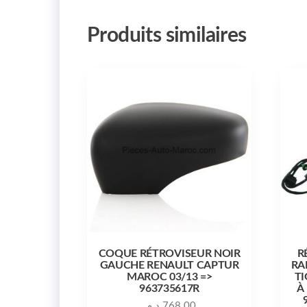
Produits similaires
COQUE RÉTROVISEUR NOIR
R
GAUCHE RENAULT CAPTUR
RA
MAROC 03/13 =>
TI
963735617R
À
د.م.
768.00