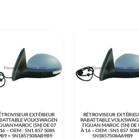
ÉTROVISEUR EXTÉRIEUR
RÉTROVISEUR EXTÉRIE
BATTABLE VOLKSWAGEN
RABATTABLE VOLKSWAG
GUAN MAROC (5N) DE 07
TIGUAN MAROC (5N) DE 
 16 – OEM : 5N1 857 508S
À 16 – OEM : 5N1 857 508
9B9 = 5N1857508AB9B9
5N1857508AA9B9