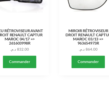
EU RÉTROVISEUR AVANT
MIROIR RÉTROVISEUR
ROIT RENAULT CAPTUR
DROIT RENAULT CAPTU
MAROC 04/17 =>
MAROC 03/13 =>
261603998R
963654973R
د.م.
832.00
د.م.
864.00
Commander
Commander