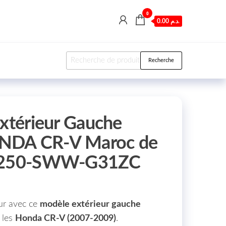
0
0.00 د.م.
Recherche pour :
Recherche
Extérieur Gauche
NDA CR-V Maroc de
76250-SWW-G31ZC
ur avec ce
modèle extérieur gauche
 les
Honda CR-V (2007-2009)
.