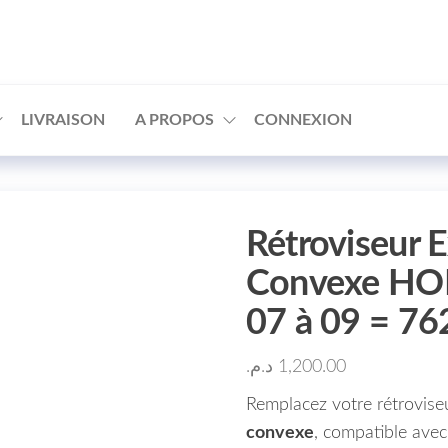
□
LIVRAISON
A PROPOS
CONNEXION
Rétroviseur 
Convexe HO
07 à 09 = 
د.م.
1,200.00
Remplacez votre rétrovise
convexe
, compatible avec