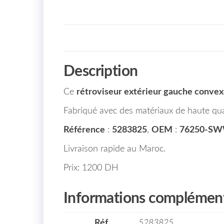
Description
Ce
rétroviseur extérieur gauche conve
Fabriqué avec des matériaux de haute quali
Référence
:
5283825
,
OEM
:
76250-S
Livraison rapide au Maroc.
Prix: 1200 DH
Informations complément
Réf
5283825