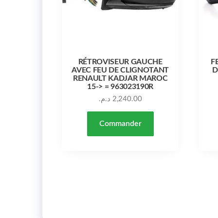
RÉTROVISEUR GAUCHE
F
AVEC FEU DE CLIGNOTANT
D
RENAULT KADJAR MAROC
15-> = 963023190R
د.م.
2,240.00
Commander