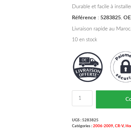
Durable et facile à installer
Référence
:
5283825
,
O
Livraison rapide au Maroc
10 en stock
quantité de Rétroviseu
C
UGS :
5283825
Catégories :
2006-2009
,
CR-V
,
Ho