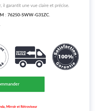
, il garantit une vue claire et précise.
EM
:
76250-SWW-G31ZC
.
.
r Extérieur Gauche Convexe HONDA CR-V Maroc de 07
ommander
nda
,
Mirroir et Rétroviseur