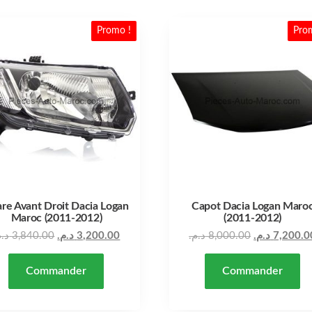
Promo !
Pro
re Avant Droit Dacia Logan
Capot Dacia Logan Maro
Maroc (2011-2012)
(2011-2012)
Le prix actuel est : 3,200.00 د.م..
Le prix initial était : 3,840.00 د.م..
د..
3,840.00
د.م.
3,200.00
د.م.
8,000.00
د.م.
7,200.0
Commander
Commander