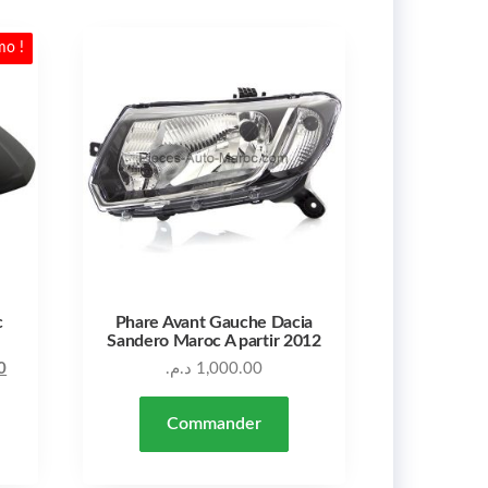
mo !
c
Phare Avant Gauche Dacia
Sandero Maroc A partir 2012
Le prix actuel est : 7,200.00 د.م..
Le prix initial était : 8,000.00 د.م..
0
د.م.
1,000.00
Commander