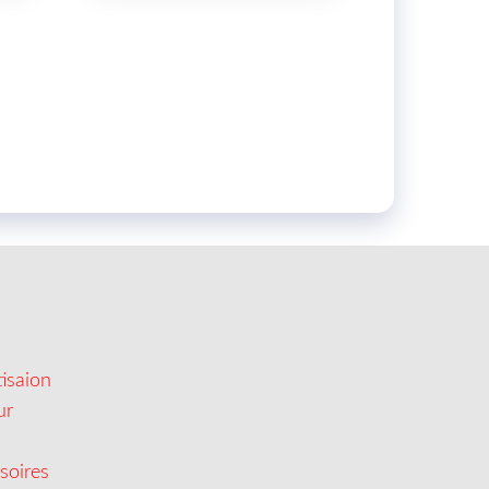
isaion
ur
soires