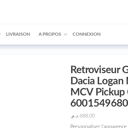
□
LIVRAISON
A PROPOS
CONNEXION
Retroviseur 
Dacia Logan
MCV Pickup 
600154968
د.م.
688.00
Personnalisez l’apparence