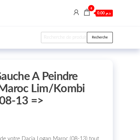
0
0.00 د.م.
Recherche pour :
Recherche
Gauche A Peindre
 Maroc Lim/Kombi
08-13 =>
0
 de votre Dacia Logan Maroc (08-13) tout