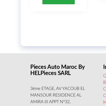
Pieces Auto Maroc By
I
HELPieces SARL
Q
B
3éme ETAGE, AV YACOUB EL
C
MANSOUR RESIDENCE AL
AMIRA III APPT N°32,
M