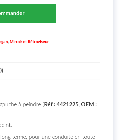
 Gauche A Peindre Dacia Logan Maroc Lim/Kombi MCV P
ommander
ogan
,
Mirroir et Rétroviseur
0)
gauche à peindre (
Réf : 4421225, OEM :
eint.
à long terme, pour une conduite en toute