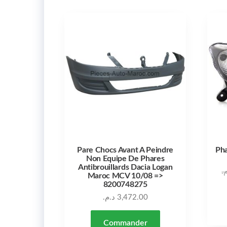
Pare Chocs Avant A Peindre
Pha
Non Equipe De Phares
Antibrouillards Dacia Logan
م
Maroc MCV 10/08 =>
8200748275
د.م.
3,472.00
Commander