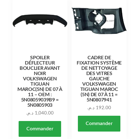
SPOILER
CADRE DE
DÉFLECTEUR
FIXATION SYSTÈME
BOUCLIER AVANT
DE NETTOYAGE
NOIR
DES VITRES
VOLKSWAGEN
GAUCHE
TIGUAN
VOLKSWAGEN
MAROC(5N) DE 07 À
TIGUAN MAROC
11 – OEM :
(5N) DE 07 À 11 =
5N08059039B9 =
5N0807941
5N0805903
د.م.
192.00
د.م.
1,040.00
Commander
Commander