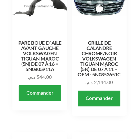
PARE BOUE D’ AILE
GRILLE DE
AVANT GAUCHE
CALANDRE
VOLKSWAGEN
CHROME/NOIR
TIGUAN MAROC
VOLKSWAGEN
(5N) DE 07 À 16 =
TIGUAN MAROC
5N0805911A
(5N) DE 07 À 11 –
OEM : 5N0853651C
د.م.
544.00
د.م.
2,144.00
Commander
Commander