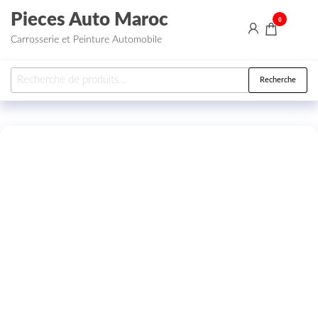
Aller au contenu
Pieces Auto Maroc
0
Carrosserie et Peinture Automobile
Recherche pour :
Recherche