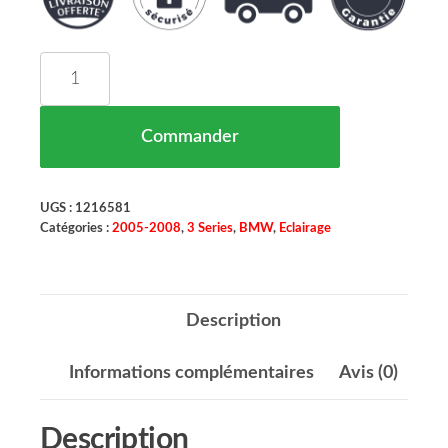
quantité de Set de Deux Phares Principaux H7-H7 
Commander
UGS :
1216581
Catégories :
2005-2008
,
3 Series
,
BMW
,
Eclairage
Description
Informations complémentaires
Avis (0)
Description