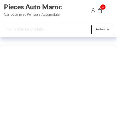
Aller au contenu
Pieces Auto Maroc
0
Carrosserie et Peinture Automobile
Recherche pour :
Recherche