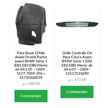
Pare Boue D’Aile
Grille Centrale De
Avant Droite Partie
Pare Chocs Avant
avant BMW Série 1
BMW Série 1 (E81
(E81 E82 E88) Maroc
E82 E88) Maroc de
de 04 à 07 – OEM :
04 à 07 – OEM :
5177-7059-376 =
51117131690
51714362074
د.م.
672.00
د.م.
400.00
Commander
Commander