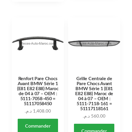
Renfort Pare Chocs
Grille Centrale de
Avant BMW Série 1
Pare Chocs Avant
(E81 E82 E88) Maroc
BMW Série 1 (E81
de 04 à 07 – OEM :
E82 E88) Maroc de
5111-7058-450 =
04 à 07 – OEM :
51117058450
5111-7118-161 =
51117118161
د.م.
1,408.00
د.م.
560.00
Commander
Commander