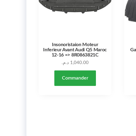
Insonoristaion Moteur
Inferieur Avant Audi Q5 Maroc
Ga
12-16 => 8R0863821C
د.م.
1,040.00
Commander