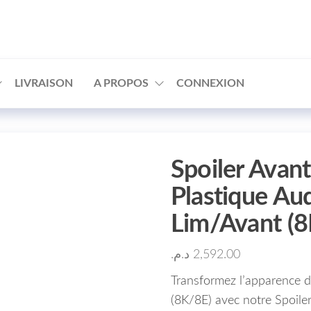
□
LIVRAISON
A PROPOS
CONNEXION
Spoiler Avan
Plastique Au
Lim/Avant (
د.م.
2,592.00
Transformez l’apparence 
(8K/8E) avec notre Spoiler