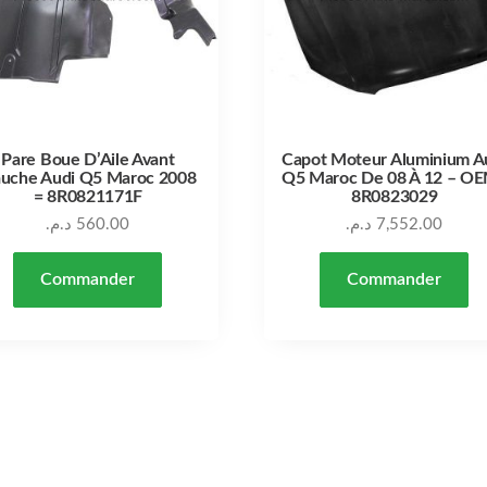
Pare Boue D’Aile Avant
Capot Moteur Aluminium A
uche Audi Q5 Maroc 2008
Q5 Maroc De 08 À 12 – OE
= 8R0821171F
8R0823029
د.م.
560.00
د.م.
7,552.00
Commander
Commander