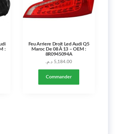
udi
Feu Arriere Droit Led Audi Q5
M :
Maroc De 08 À 13 – OEM :
8R0945094A
د.م.
5,184.00
Commander