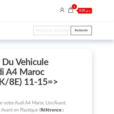
0
0.00 د.م.
Recherche pour :
Recherche
t Du Vehicule
di A4 Maroc
8K/8E) 11-15=>
de votre Audi A4 Maroc Lim/Avant
 Avant en Plastique (
Référence :