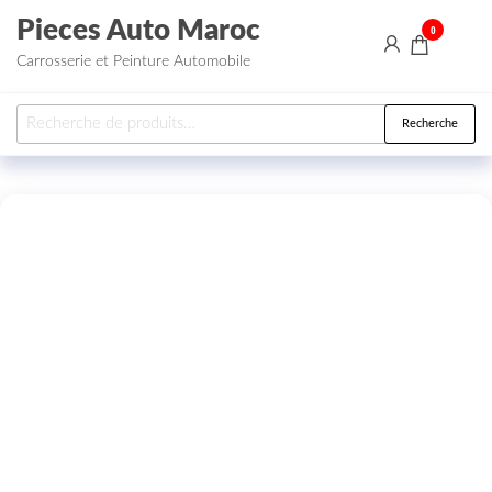
Aller au contenu
Pieces Auto Maroc
0
Carrosserie et Peinture Automobile
Recherche pour :
Recherche