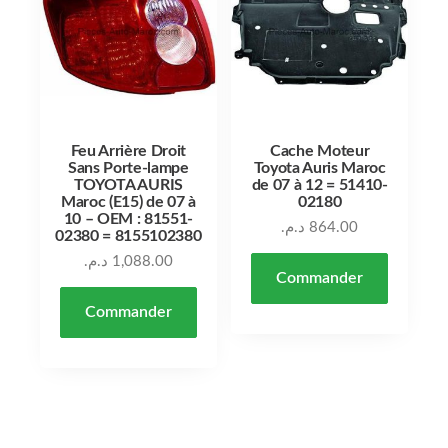
Feu Arrière Droit
Cache Moteur
Sans Porte-lampe
Toyota Auris Maroc
TOYOTA AURIS
de 07 à 12 = 51410-
Maroc (E15) de 07 à
02180
10 – OEM : 81551-
د.م.
864.00
02380 = 8155102380
د.م.
1,088.00
Commander
Commander