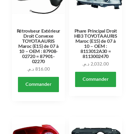
Rétroviseur Extérieur
Phare Principal Droit
Droit Convexe
HB3 TOYOTA AURIS
TOYOTA AURIS
Maroc (E15) de 07 à
Maroc (E15) de 07 à
10 – OEM :
10 – OEM : 87908-
8113012A30 =
02720 = 87901-
8113002470
02270
د.م.
2,032.00
د.م.
816.00
Commander
Commander