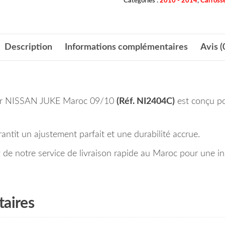
Catégories :
2010 - 2014
,
Carrosse
Description
Informations complémentaires
Avis (
pour NISSAN JUKE Maroc 09/10
(Réf. NI2404C)
est conçu pou
rantit un ajustement parfait et une durabilité accrue.
e notre service de livraison rapide au Maroc pour une ins
aires