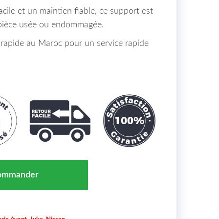
ile et un maintien fiable, ce support est
 pièce usée ou endommagée.
n rapide au Maroc pour un service rapide
re Chocs Avant Droit NISSAN JUKE Maroc 09/10 => 622
ommander