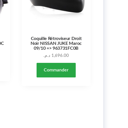
Coquille Rétroviseur Droit
0C
Noir NISSAN JUKE Maroc
09/10 => 963731FC0B
د.م.
1,696.00
Commander