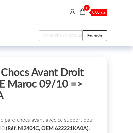
0
0.00 د.م.
Recherche pour :
Recherche
 Chocs Avant Droit
E Maroc 09/10 =>
A
tre pare-chocs avant avec ce support pour
/10
(Réf. NI2404C, OEM 622221KA0A).