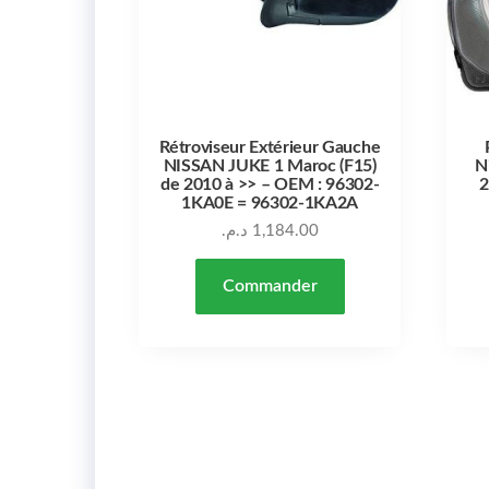
Rétroviseur Extérieur Gauche
NISSAN JUKE 1 Maroc (F15)
N
de 2010 à >> – OEM : 96302-
2
1KA0E = 96302-1KA2A
د.م.
1,184.00
Commander