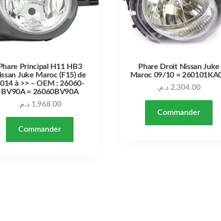
Phare Principal H11 HB3
Phare Droit Nissan Juke
issan Juke Maroc (F15) de
Maroc 09/10 = 260101KA
014 à >> – OEM : 26060-
د.م.
2,304.00
BV90A = 26060BV90A
د.م.
1,968.00
Commander
Commander