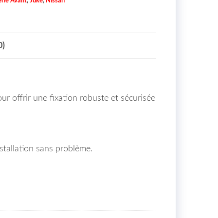
rie Avant
,
Juke
,
Nissan
0)
r offrir une fixation robuste et sécurisée
tallation sans problème.