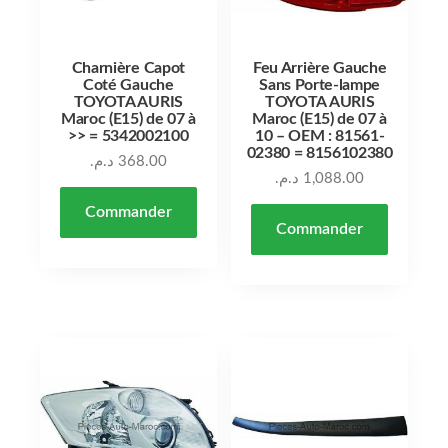
Charnière Capot
Feu Arrière Gauche
Coté Gauche
Sans Porte-lampe
TOYOTA AURIS
TOYOTA AURIS
Maroc (E15) de 07 à
Maroc (E15) de 07 à
>> = 5342002100
10 – OEM : 81561-
02380 = 8156102380
د.م.
368.00
د.م.
1,088.00
Commander
Commander