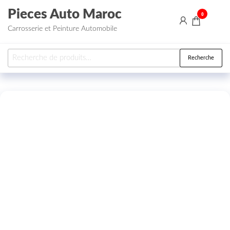
Aller au contenu
Pieces Auto Maroc
0
Carrosserie et Peinture Automobile
Recherche pour :
Recherche