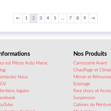
←
1
2
3
4
5
…
7
8
9
→
nformations
Nos Produits
ui est Pièces Auto Maroc
Carrosserie Avant
log
Chauffage et Climat
ontactez Nous
Mirroir et Rétrovise
CGV
Eclairage
entions légales
Pare chocs et Acces
acebook
Suspension
ouTube
Cabines de Peintur