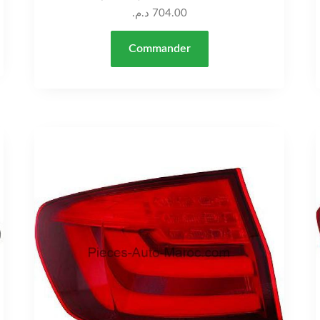
د.م.
704.00
Commander