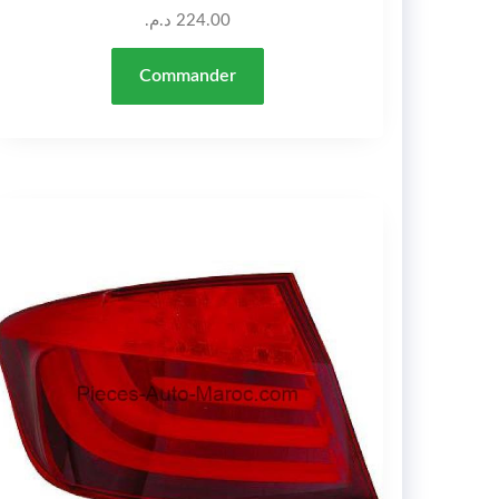
د.م.
224.00
Commander