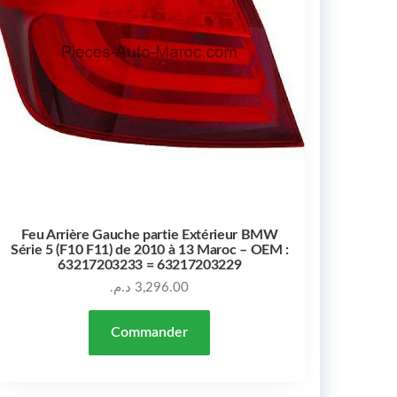
Feu Arrière Gauche partie Extérieur BMW
Série 5 (F10 F11) de 2010 à 13 Maroc – OEM :
63217203233 = 63217203229
د.م.
3,296.00
Commander