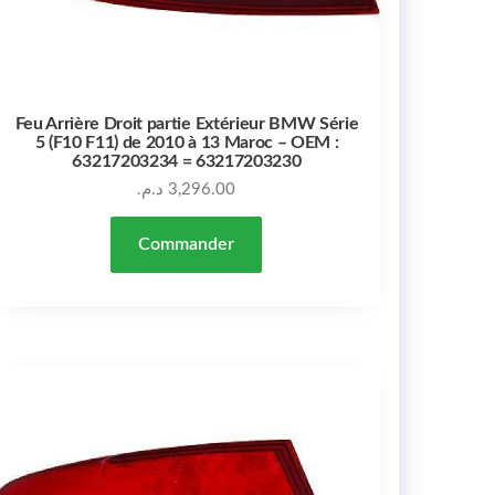
Feu Arrière Droit partie Extérieur BMW Série
5 (F10 F11) de 2010 à 13 Maroc – OEM :
63217203234 = 63217203230
د.م.
3,296.00
Commander