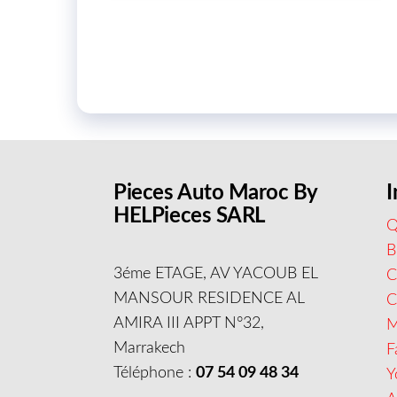
Pieces Auto Maroc By
I
HELPieces SARL
Q
B
3éme ETAGE, AV YACOUB EL
C
MANSOUR RESIDENCE AL
AMIRA III APPT N°32,
M
Marrakech
F
Téléphone :
07 54 09 48 34
Y