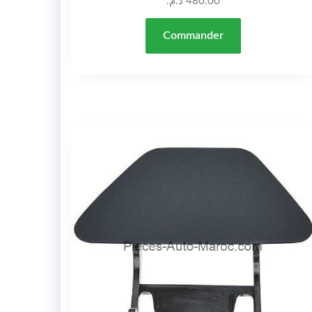
د.م.
480.00
Commander