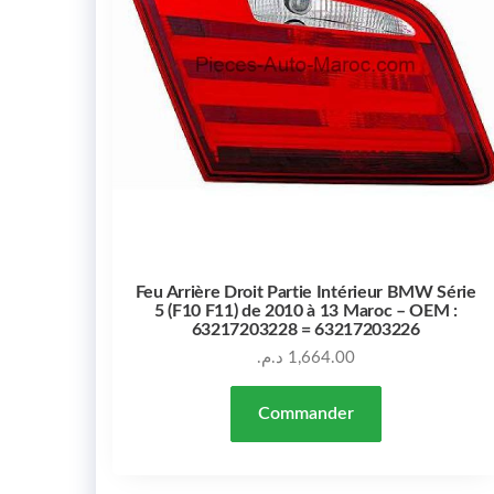
Feu Arrière Droit Partie Intérieur BMW Série
5 (F10 F11) de 2010 à 13 Maroc – OEM :
63217203228 = 63217203226
د.م.
1,664.00
Commander