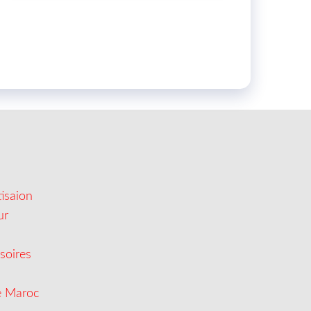
isaion
ur
soires
e Maroc